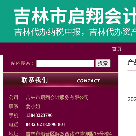
首页
产
站内搜索：
公司：
吉林市启翔会计服务有限公司
20
联系：
姜小姐
手机：
13843223796
电话：
0432-62182896-801
地址：
吉林市船营区解放西路鸿博御园15号楼4