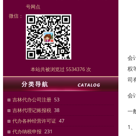
号网点
微信：
会
权
本站共被浏览过 5534376 次
司
会
吉林代办公司注册
53
吉林代理记账报税
38
一
代办各种经营许可证
47
1
代办纳税申报
231